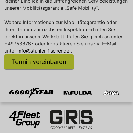
kleiner Einblick in die umfangreichen Serviceleistungen
unserer Mobilitätsgarantie „Safe Mobility“.
Weitere Informationen zur Mobilitätsgarantie oder
Ihren Termin zur nächsten Inspektion erhalten Sie
direkt in unserer Werkstatt. Rufen Sie gleich an unter
+497586767 oder kontaktieren Sie uns via E-Mail
unter
info@stuhler-fischer.de
.
Termin vereinbaren
Goodyear
Fulda
Sava
Mitglied von
4Fleet Group
GRS