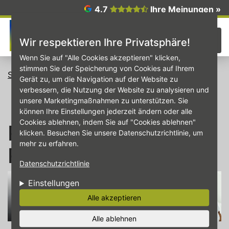
Direkt zum Inhalt
4.7
Ihre Meinungen »
☰
Wir respektieren Ihre Privatsphäre!
Wenn Sie auf "Alle Cookies akzeptieren" klicken,
stimmen Sie der Speicherung von Cookies auf Ihrem
Startseite
Unsere Services rund um Auto & Reifen
Gerät zu, um die Navigation auf der Website zu
Reifen- und Radwechsel
verbessern, die Nutzung der Website zu analysieren und
unsere Marketingmaßnahmen zu unterstützen. Sie
können Ihre Einstellungen jederzeit ändern oder alle
Cookies ablehnen, indem Sie auf "Cookies ablehnen"
Reifen- und
klicken. Besuchen Sie unsere Datenschutzrichtlinie, um
mehr zu erfahren.
Radwechsel
Datenschutzrichtlinie
Einstellungen
Alle akzeptieren
Alle ablehnen